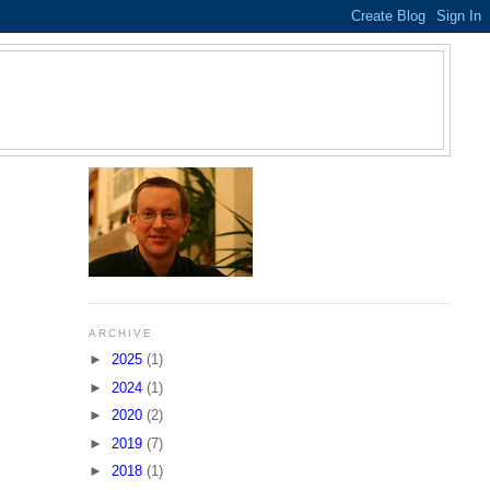
S
ARCHIVE
►
2025
(1)
►
2024
(1)
►
2020
(2)
►
2019
(7)
►
2018
(1)